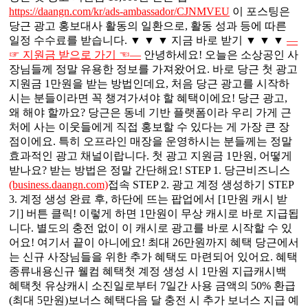
https://daangn.com/kr/ads-ambassador/CJNMVEU
이 포스팅은
당근 광고 홍보대사 활동의 일환으로, 활동 성과 등에 따른
일정 수수료를 받습니다. ▼ ▼ ▼ 지금 바로 받기 ▼ ▼ ▼
―
☞ 지원금 받으로 가기 ☜―
안녕하세요! 오늘은 소상공인 사
장님들께 정말 유용한 정보를 가져왔어요. 바로 당근 첫 광고
지원금 1만원을 받는 방법인데요, 처음 당근 광고를 시작하
시는 분들이라면 꼭 챙겨가셔야 할 혜택이에요! 당근 광고,
왜 해야 할까요? 당근은 동네 기반 플랫폼이라 우리 가게 근
처에 사는 이웃들에게 직접 홍보할 수 있다는 게 가장 큰 장
점이에요. 특히 오프라인 매장을 운영하시는 분들께는 정말
효과적인 광고 채널이랍니다. 첫 광고 지원금 1만원, 어떻게
받나요? 받는 방법은 정말 간단해요! STEP 1. 당근비즈니스
(business.daangn.com)
접속 STEP 2. 광고 계정 생성하기 STEP
3. 계정 생성 완료 후, 하단에 뜨는 팝업에서 [1만원 캐시 받
기] 버튼 클릭! 이렇게 하면 1만원이 무상 캐시로 바로 지급됩
니다. 별도의 충전 없이 이 캐시로 광고를 바로 시작할 수 있
어요! 여기서 끝이 아니에요! 최대 26만원까지 혜택 당근에서
는 신규 사장님들을 위한 추가 혜택도 마련되어 있어요. 혜택
종류내용신규 웰컴 혜택첫 계정 생성 시 1만원 지급캐시백
혜택첫 유상캐시 소진일로부터 7일간 사용 금액의 50% 환급
(최대 5만원)보너스 혜택다음 달 충전 시 추가 보너스 지급 예