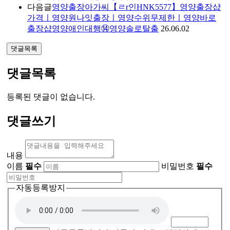
다음글
영양출장아가씨【ㄹr인HNK5577】영양출장샵
가격ㅣ영양원나잇출장ㅣ영양수위무제한ㅣ영양바로
출장샵영양애인대행⑭영양솔로탈출
26.06.02
댓글목록
댓글목록
등록된 댓글이 없습니다.
댓글쓰기
내용
이름
필수
비밀번호
필수
자동등록방지