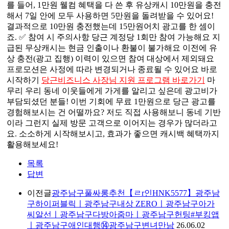
를 들어, 1만원 웰컴 혜택을 다 쓴 후 유상캐시 10만원을 충전
해서 7일 안에 모두 사용하면 5만원을 돌려받을 수 있어요!
결과적으로 10만원 충전했는데 15만원어치 광고를 한 셈이
죠. ✅ 참여 시 주의사항 당근 계정당 1회만 참여 가능해요 지
급된 무상캐시는 현금 인출이나 환불이 불가해요 이전에 유
상 충전(광고 집행) 이력이 있으면 참여 대상에서 제외돼요
프로모션은 사정에 따라 변경되거나 종료될 수 있어요 바로
시작하기
당근비즈니스 사장님 지원 프로그램 바로가기
마
무리 우리 동네 이웃들에게 가게를 알리고 싶은데 광고비가
부담되셨던 분들! 이번 기회에 무료 1만원으로 당근 광고를
경험해보시는 건 어떨까요? 저도 직접 사용해보니 동네 기반
이라 그런지 실제 방문 고객으로 이어지는 경우가 많더라고
요. 소소하게 시작해보시고, 효과가 좋으면 캐시백 혜택까지
활용해보세요!
목록
답변
이전글
광주남구풀싸롱추천【ㄹr인HNK5577】광주남
구하이퍼블릭ㅣ광주남구내상 ZEROㅣ광주남구아가
씨알선ㅣ광주남구다방아줌마ㅣ광주남구헌팅#부킹앱
ㅣ광주남구애인대행⑭광주남구변녀만남
26.06.02