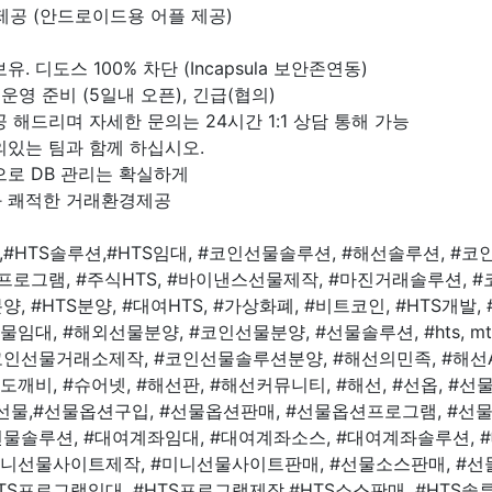
제공 (안드로이드용 어플 제공)
. 디도스 100% 차단 (Incapsula 보안존연동)
운영 준비 (5일내 오픈), 긴급(협의)
 해드리며 자세한 문의는 24시간 1:1 상담 통해 가능
의있는 팀과 함께 하십시오.
으로 DB 관리는 확실하게
 쾌적한 거래환경제공
#HTS솔루션,#HTS임대, #코인선물솔루션, #해선솔루션, #코
TS 프로그램, #주식HTS, #바이낸스선물제작, #마진거래솔루션,
분양, #HTS분양, #대여HTS, #가상화폐, #비트코인, #HTS개발,
임대, #해외선물분양, #코인선물분양, #선물솔루션, #hts, mts, 
#코인선물거래소제작, #코인선물솔루션분양, #해선의민족, #해선AT
깨비, #슈어넷, #해선판, #해선커뮤니티, #해선, #선옵, #선
니선물,#선물옵션구입, #선물옵션판매, #선물옵션프로그램, #
 #선물솔루션, #대여계좌임대, #대여계좌소스, #대여계좌솔루션, #
니선물사이트제작, #미니선물사이트판매, #선물소스판매, #선물
TS프로그램임대, #HTS프로그램제작,#HTS소스판매, #HTS솔루