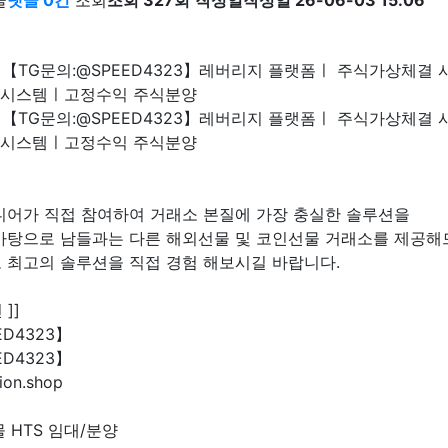
글
댓글 0건
조회
조회 327회
작성일
작성일 26-06-03 15:06
【TG문의:@SPEED4323】레버리지 플랫폼ㅣ 주식가상체결
I 시스템ㅣ고정수익 주식분양
【TG문의:@SPEED4323】레버리지 플랫폼ㅣ 주식가상체결
I 시스템ㅣ고정수익 주식분양
니어가 직접 참여하여 거래소 본질에 가장 충실한 솔루션을
바탕으로 남들과는 다른 해외선물 및 코인선물 거래소를 제공해
 최고의 솔루션을 직접 경험 해보시길 바랍니다.
]]
ED4323】
ED4323】
ion.shop
 HTS 임대/분양