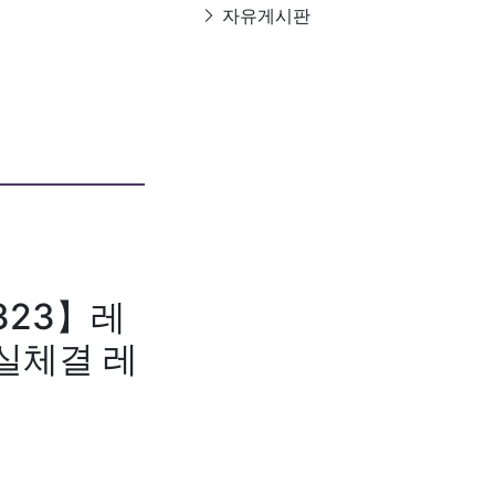
자유게시판
323】레
실체결 레