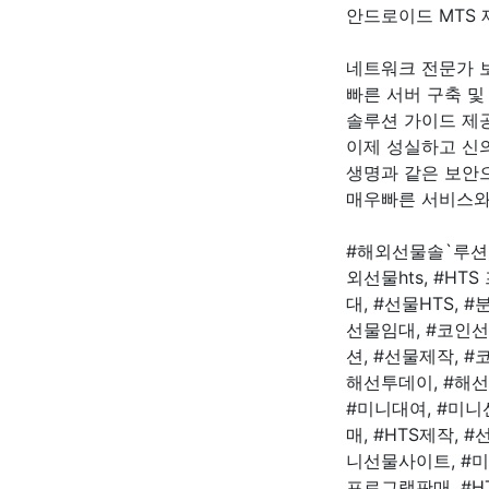
안드로이드 MTS 
네트워크 전문가 보유
빠른 서버 구축 및 
솔루션 가이드 제공
이제 성실하고 신
생명과 같은 보안
매우빠른 서비스와
#해외선물솔`루션,
외선물hts, #H
대, #선물HTS, #
선물임대, #코인선물
션, #선물제작, 
해선투데이, #해선도
#미니대여, #미
매, #HTS제작,
니선물사이트, #미
프로그램판매, #H