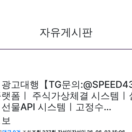
자유게시판
광고대행【TG문의:@SPEED4
플랫폼ㅣ 주식가상체결 시스템ㅣ
 선물API 시스템ㅣ고정수…
정보