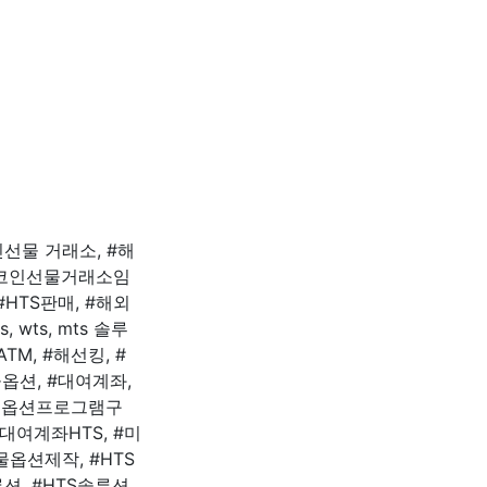
인선물 거래소, #해
 #코인선물거래소임
 #HTS판매, #해외
wts, mts 솔루
M, #해선킹, #
물옵션, #대여계좌,
선물옵션프로그램구
대여계좌HTS, #미
옵션제작, #HTS
션, #HTS솔루션