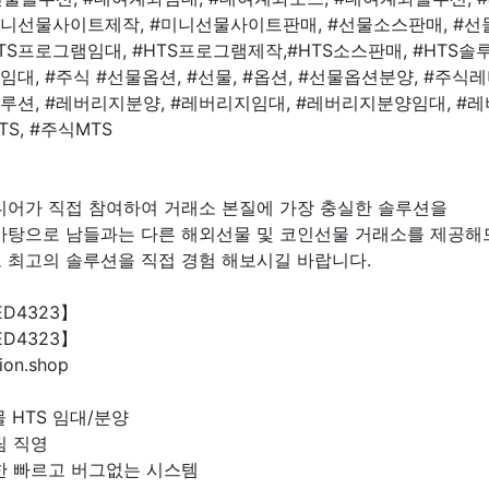
니선물사이트제작, #미니선물사이트판매, #선물소스판매, #선물
TS프로그램임대, #HTS프로그램제작,#HTS소스판매, #HTS솔루
션임대, #주식 #선물옵션, #선물, #옵션, #선물옵션분양, #주식
루션, #레버리지분양, #레버리지임대, #레버리지분양임대, #레
TS, #주식MTS
니어가 직접 참여하여 거래소 본질에 가장 충실한 솔루션을
바탕으로 남들과는 다른 해외선물 및 코인선물 거래소를 제공해
 최고의 솔루션을 직접 경험 해보시길 바랍니다.
ED4323】
ED4323】
ion.shop
 HTS 임대/분양
팀 직영
한 빠르고 버그없는 시스템