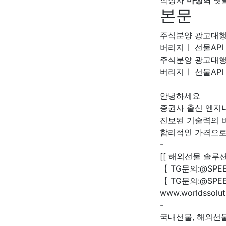
작성자
마상혁
댓
본문
주식분양 광고대행
버리지ㅣ 선물AP
주식분양 광고대행
버리지ㅣ 선물AP
안녕하세요
증권사 출신 엔지
진보된 기술력의 
합리적인 가격으로
-
[[ 해외선물 솔루션 
【 TG문의:@SPE
【 TG문의:@SPE
www.worldssolut
-
국내선물, 해외선물