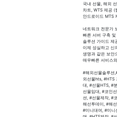
국내 선물, 해외 
차트, WTS 제공 
안드로이드 MTS 
네트워크 전문가 보유
빠른 서버 구축 및 
솔루션 가이드 제공
이제 성실하고 신
생명과 같은 보안
매우빠른 서비스와
#해외선물솔루션,#
외선물hts, #H
대, #선물HTS, #
선물임대, #코인선물
션, #선물제작, 
해선투데이, #해선도
#미니대여, #미
매, #HTS제작,