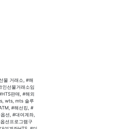
선물 거래소, #해
 #코인선물거래소임
 #HTS판매, #해외
wts, mts 솔루
M, #해선킹, #
물옵션, #대여계좌,
선물옵션프로그램구
대여계좌HTS, #미