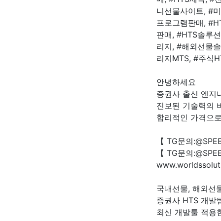
니선물사이트, #미
프로그램판매, #H
판매, #HTS솔루
리지, #해외선물솔
리지MTS, #주식H
안녕하세요
증권사 출신 엔지
진보된 기술력의 
합리적인 가격으로
【 TG문의:@SPE
【 TG문의:@SPE
www.worldssolut
국내선물, 해외선물
증권사 HTS 개발
최신 개발툴 적용