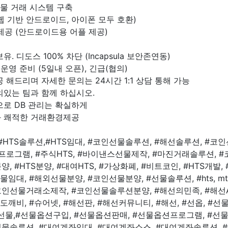
선물 거래 시스템 구축
(웹 기반 안드로이드, 아이폰 모두 호환)
제공 (안드로이드용 어플 제공)
. 디도스 100% 차단 (Incapsula 보안존연동)
운영 준비 (5일내 오픈), 긴급(협의)
 해드리며 자세한 문의는 24시간 1:1 상담 통해 가능
의있는 팀과 함께 하십시오.
으로 DB 관리는 확실하게
 쾌적한 거래환경제공
HTS솔루션,#HTS임대, #코인선물솔루션, #해선솔루션, #코인
TS 프로그램, #주식HTS, #바이낸스선물제작, #마진거래솔루션,
분양, #HTS분양, #대여HTS, #가상화폐, #비트코인, #HTS개발,
임대, #해외선물분양, #코인선물분양, #선물솔루션, #hts, mts, 
#코인선물거래소제작, #코인선물솔루션분양, #해선의민족, #해선AT
깨비, #슈어넷, #해선판, #해선커뮤니티, #해선, #선옵, #선
니선물,#선물옵션구입, #선물옵션판매, #선물옵션프로그램, #
 #선물솔루션, #대여계좌임대, #대여계좌소스, #대여계좌솔루션, #