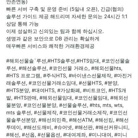
안존연동)
빠른 서버 구축 및 운영 준비 (5일내 오픈), 긴급(협의)
솔루션 가이드 제공 해드리며 자세한 문의는 24시간 1:1
상담 통해 가능
이제 성실하고 신의있는 팀과 함께 하십시오.
생명과 같은 보안으로 DB 관리는 확실하게
매우빠른 서비스와 쾌적한 거래환경제공
#해외선물솔`루션,#HTS솔루션,#HTS임대, #코인선물솔
루션, #해선솔루션, #코인선물 거래소, #해외선물hts,
#HTS 프로그램, #주식HTS, #바이낸스선물제작, #마진거
래솔루션, #코인선물거래소임대, #선물HTS, #분양,
#HTS분양, #대여HTS, #가상화폐, #비트코인, #HTS개
발, #HTS판매, #해외선물임대, #코인선물임대, #해외선
물분양, #코인선물분양, #선물솔루션, #hts, mts, wts,
mts 솔루션, #선물제작, #코인선물거래소제작, #코인선
물솔루션분양, #해선의민족, #해선ATM, #해선킹, #해선
투데이, #해선도깨비, #슈어넷, #해선판, #해선커뮤니티,
#해선, #선옵, #선물옵션, #대여계좌, #미니대여, #미니