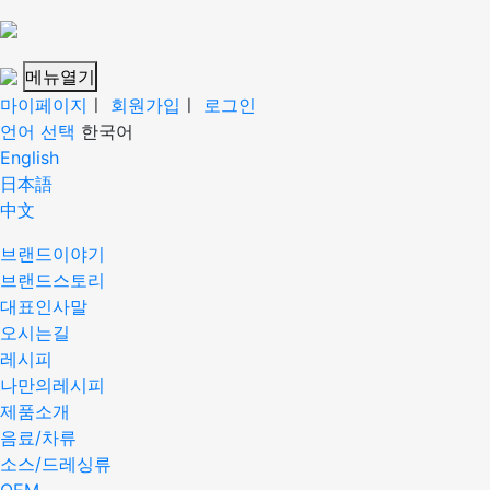
메뉴열기
마이페이지
ㅣ
회원가입
ㅣ
로그인
언어 선택
한국어
English
日本語
中文
브랜드이야기
브랜드스토리
대표인사말
오시는길
레시피
나만의레시피
제품소개
음료/차류
소스/드레싱류