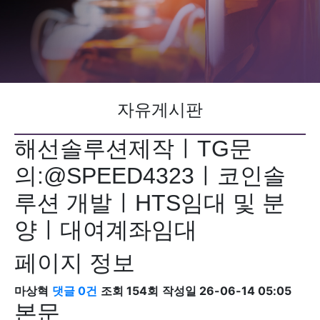
자유게시판
해선솔루션제작ㅣTG문
의:@SPEED4323ㅣ코인솔
루션 개발ㅣHTS임대 및 분
양ㅣ대여계좌임대
페이지 정보
마상혁
댓글 0건
조회 154회
작성일 26-06-14 05:05
본문