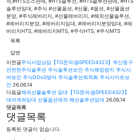
작,#HTS소스판매, #HTS솔루션, #HTS솔루션판매, #HTS
솔루션임대, #주식 #선물옵션, #선물, #옵션, #선물옵션
분양, #주식레버리지, #선물레버리지, #해외선물솔루션,
#레버리지분양, #레버리지임대, #레버리지분양임대, #레
버리지HTS, #레버리지MTS, #주식HTS, #주식MTS
목록
답변
이전글
주식사업상담【TG문의:@SPEED4323】부산중구
안전한주식솔루션 주식솔루션보안 주식해킹방지 주식서
버보안 주식DDoS방어 주식솔루션최적화 주식사이트보
안
26.06.14
다음글
해외선물솔루션 임대【TG문의:@SPEED4323】
대여계좌임대 선물옵션제작 해선솔루션임대
26.06.14
댓글목록
댓글목록
등록된 댓글이 없습니다.