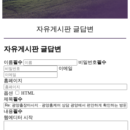
자유게시판 글답변
자유게시판 글답변
이름
필수
비밀번호
필수
이메일
홈페이지
옵션
HTML
제목
필수
내용
필수
웹에디터 시작