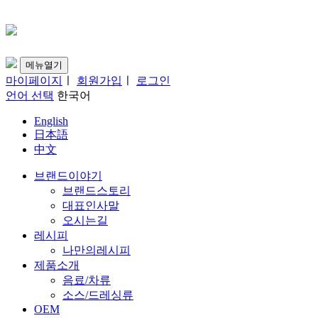
메뉴열기
마이페이지
ㅣ
회원가입
ㅣ
로그인
언어 선택
한국어
English
日本語
中文
브랜드이야기
브랜드스토리
대표인사말
오시는길
레시피
나만의레시피
제품소개
음료/차류
소스/드레싱류
OEM