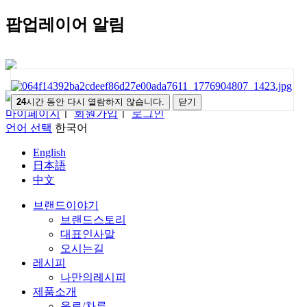
팝업레이어 알림
메뉴열기
24
시간 동안 다시 열람하지 않습니다.
닫기
마이페이지
ㅣ
회원가입
ㅣ
로그인
언어 선택
한국어
English
日本語
中文
브랜드이야기
브랜드스토리
대표인사말
오시는길
레시피
나만의레시피
제품소개
음료/차류