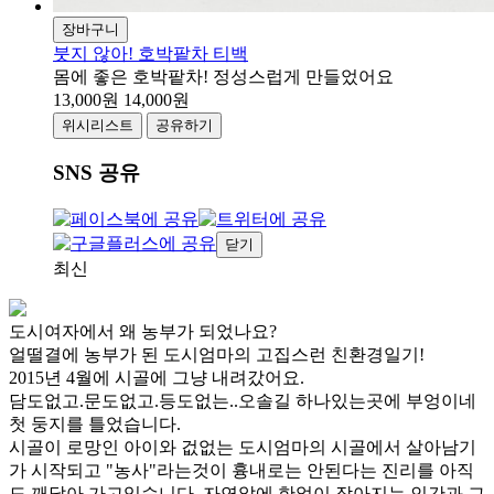
장바구니
붓지 않아! 호박팥차 티백
몸에 좋은 호박팥차! 정성스럽게 만들었어요
13,000원
14,000원
위시리스트
공유하기
SNS 공유
닫기
최신
도시여자에서
왜
농부가
되었나요?
얼떨결에 농부가 된 도시엄마의 고집스런 친환경일기!
2015년 4월에 시골에 그냥 내려갔어요.
담도없고.문도없고.등도없는..오솔길 하나있는곳에 부엉이네
첫 둥지를 틀었습니다.
시골이 로망인 아이와 겂없는 도시엄마의 시골에서 살아남기
가 시작되고 "농사"라는것이 흉내로는 안된다는 진리를 아직
도 깨달아 가고있습니다. 자연앞에 한없이 작아지는 인간과 그